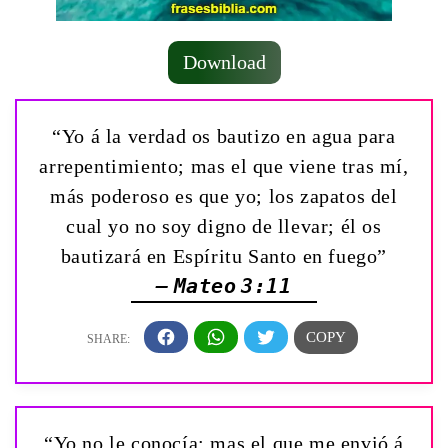
Download
“Yo á la verdad os bautizo en agua para
arrepentimiento; mas el que viene tras mí,
más poderoso es que yo; los zapatos del
cual yo no soy digno de llevar; él os
bautizará en Espíritu Santo en fuego”
— Mateo 3:11
“Yo no le conocía; mas el que me envió á