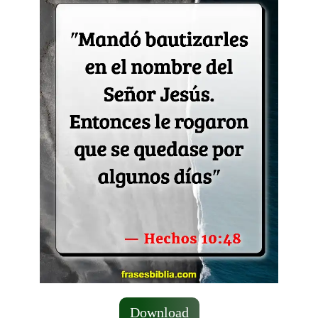
Download