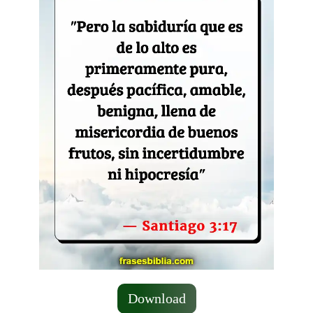
Download