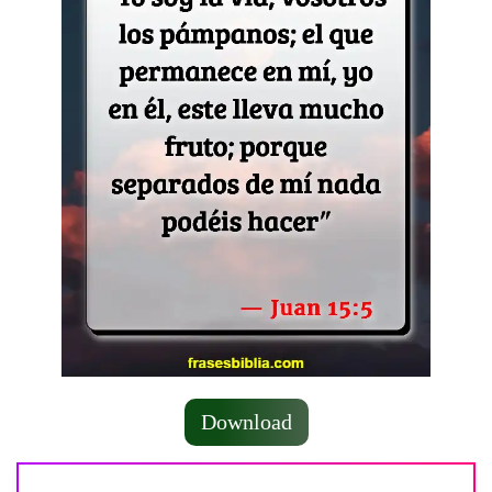
Download