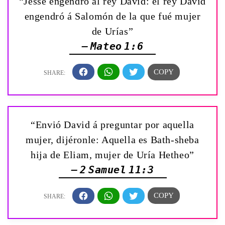
“Jessé engendró al rey David: el rey David
engendró á Salomón de la que fué mujer
de Urías”
— Mateo 1:6
“Envió David á preguntar por aquella
mujer, dijéronle: Aquella es Bath-sheba
hija de Eliam, mujer de Uría Hetheo”
— 2 Samuel 11:3