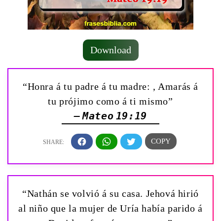
Download
“Honra á tu padre á tu madre: , Amarás á
tu prójimo como á ti mismo”
— Mateo 19:19
“Nathán se volvió á su casa. Jehová hirió
al niño que la mujer de Uría había parido á