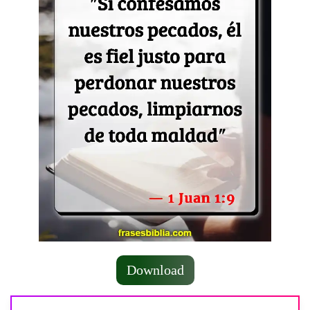
Download