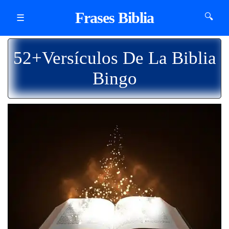
Frases Biblia
🔍
☰
52+Versículos De La Biblia
Bingo