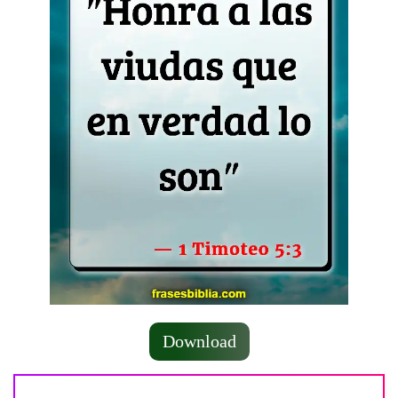
Download