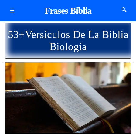
Frases Biblia
🔍
☰
53+Versículos De La Biblia
Biología