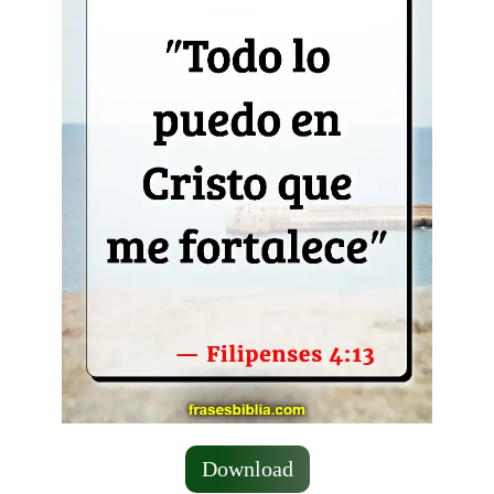
Download