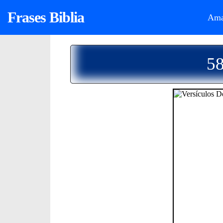
Frases Biblia
Ama
58