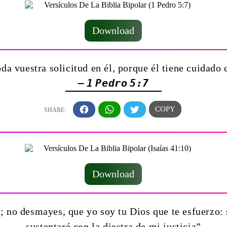
Download
da vuestra solicitud en él, porque él tiene cuidado 
— 1 Pedro 5:7
Download
; no desmayes, que yo soy tu Dios que te esfuerzo: 
sustentaré con la diestra de mi justicia”