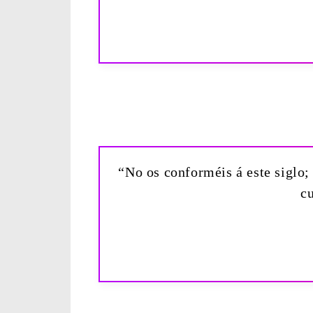
“No os conforméis á este siglo;
c