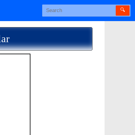
🔍
lar