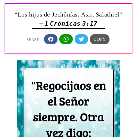
“Los hijos de Jechônías: Asir, Salathiel”
— 1 Crónicas 3:17