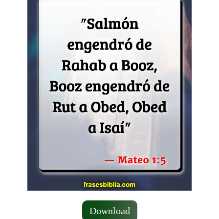
Download