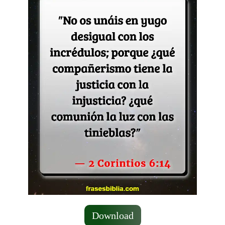
Download