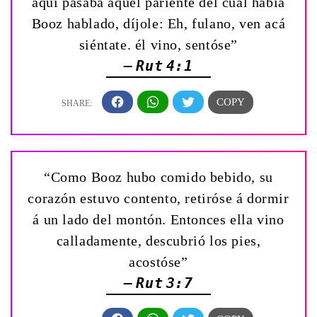
aquí pasaba aquel pariente del cual había
Booz hablado, díjole: Eh, fulano, ven acá
siéntate. él vino, sentóse”
— Rut 4:1
“Como Booz hubo comido bebido, su
corazón estuvo contento, retiróse á dormir
á un lado del montón. Entonces ella vino
calladamente, descubrió los pies,
acostóse”
— Rut 3:7