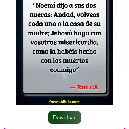
Download