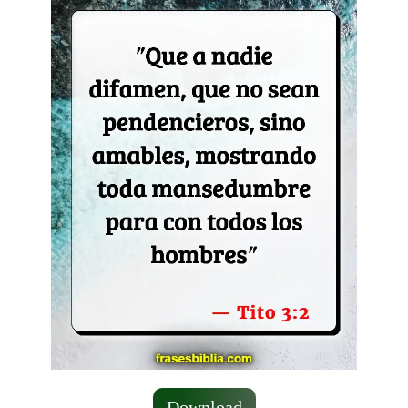
Download