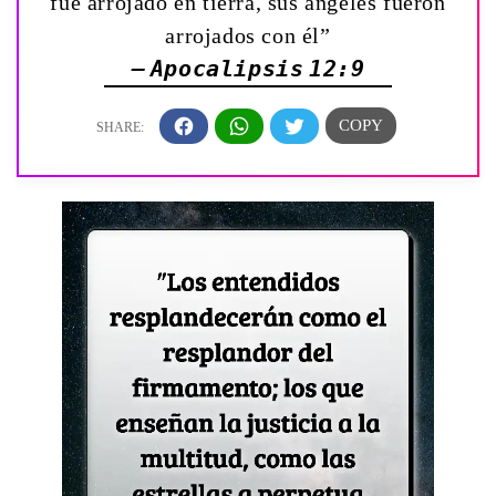
fué arrojado en tierra, sus ángeles fueron
arrojados con él”
— Apocalipsis 12:9