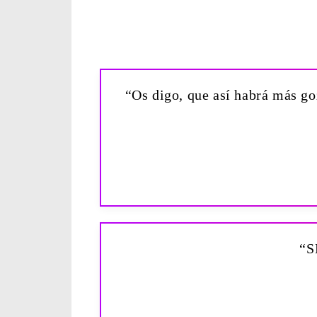
“Os digo, que así habrá más go
“S