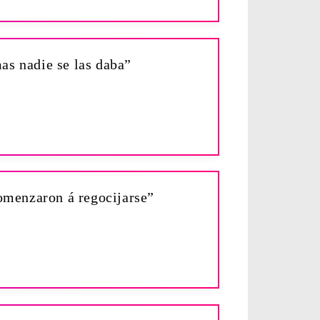
as nadie se las daba”
comenzaron á regocijarse”