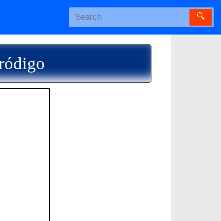
🔍
Pródigo