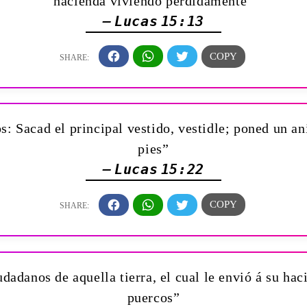
hacienda viviendo perdidamente”
— Lucas 15:13
s: Sacad el principal vestido, vestidle; poned un a
pies”
— Lucas 15:22
udadanos de aquella tierra, el cual le envió á su ha
puercos”