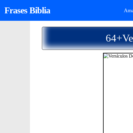
Frases Biblia
Ama
64+Ver