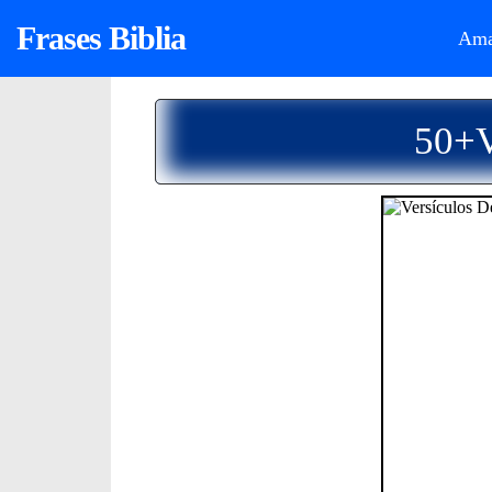
Frases Biblia
Ama
50+V