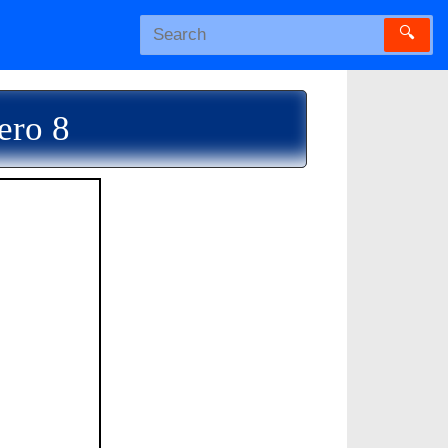
🔍
ero 8