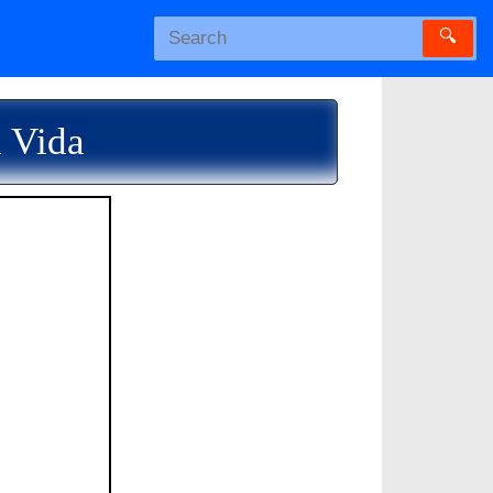
🔍
a Vida