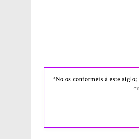
“No os conforméis á este siglo;
c