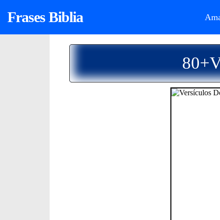
Frases Biblia
Ama
80+Ve