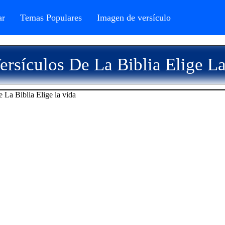
r
Temas Populares
Imagen de versículo
rsículos De La Biblia Elige L