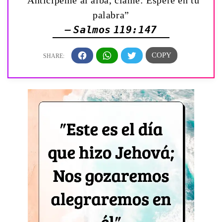
“Anticipéme al alba, clamé: Esperé en tu
palabra”
— Salmos 119:147