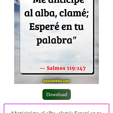
Download