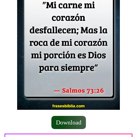
Download