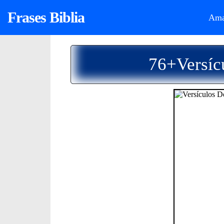
Frases Biblia
Ama
76+Versíc