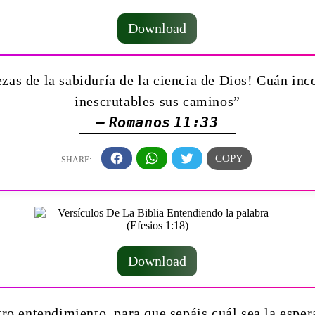
Download
zas de la sabiduría de la ciencia de Dios! ­Cuán inc
inescrutables sus caminos”
— Romanos 11:33
Download
o entendimiento, para que sepáis cuál sea la esper