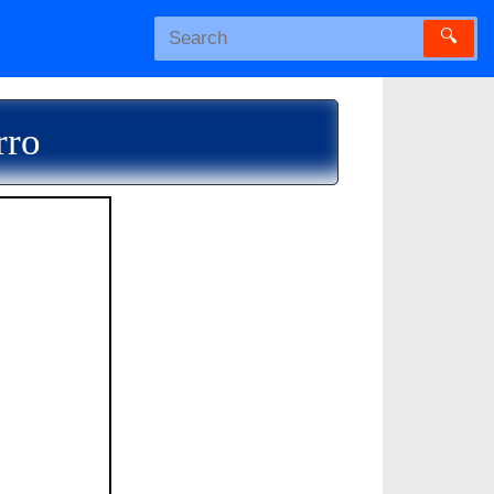
🔍
rro