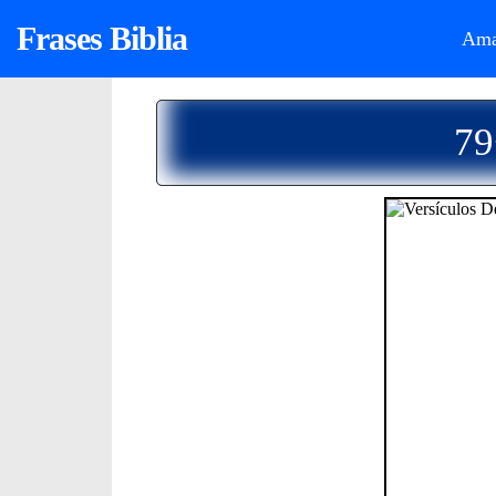
Frases Biblia
Ama
79