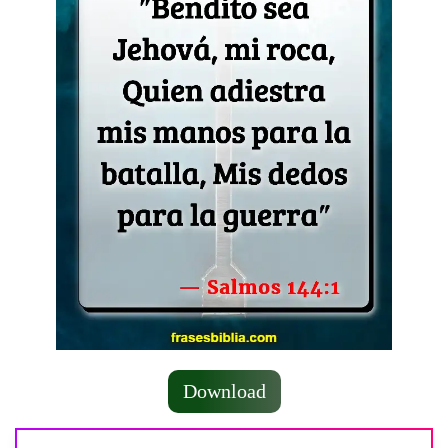
Download