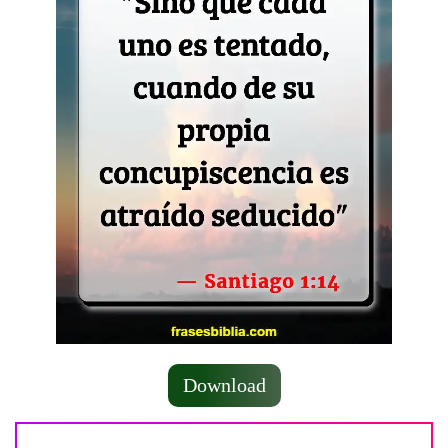
Download