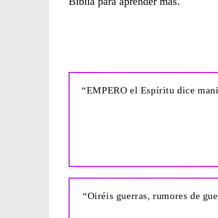
Biblia para aprender más.
“EMPERO el Espíritu dice manif
“Oiréis guerras, rumores de gue