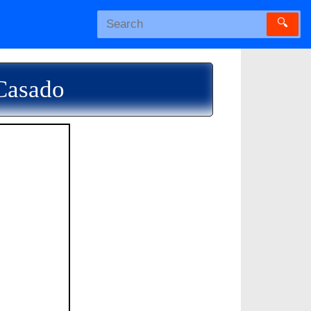
🔍
 Casado