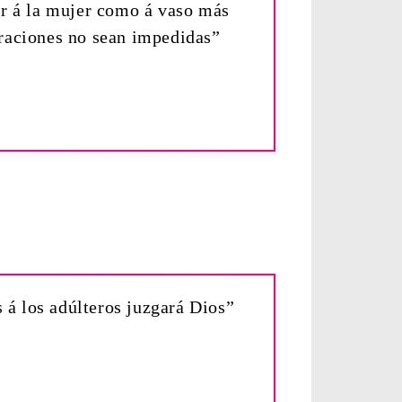
or á la mujer como á vaso más
oraciones no sean impedidas”
 á los adúlteros juzgará Dios”