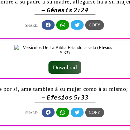
ombre á su padre á su madre, allegarse ha á su muje
— Génesis 2:24
Download
 por sí, ame también á su mujer como á sí mismo; 
— Efesios 5:33