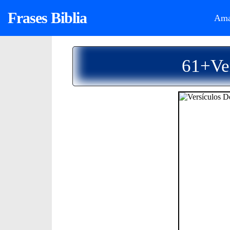
Frases Biblia
Ama
61+Ver