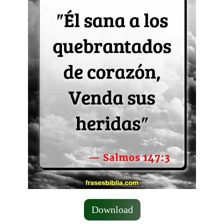
Download