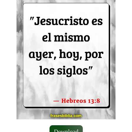
Download