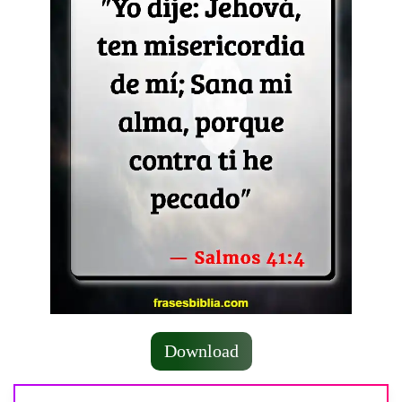
Download