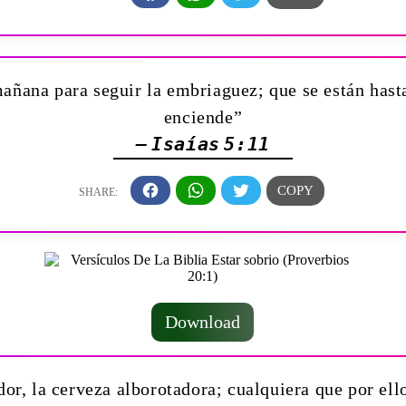
añana para seguir la embriaguez; que se están hasta
enciende”
— Isaías 5:11
Download
or, la cerveza alborotadora; cualquiera que por ello