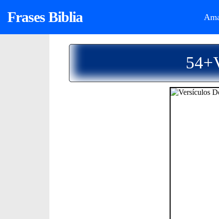
Frases Biblia
Ama
54+V