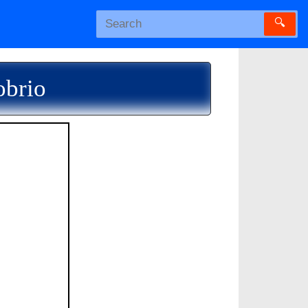
🔍
obrio