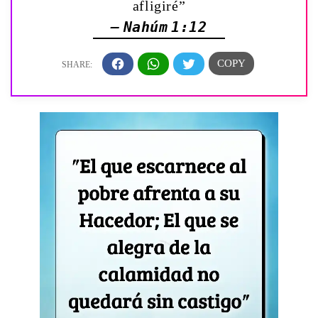
afligiré”
— Nahúm 1:12