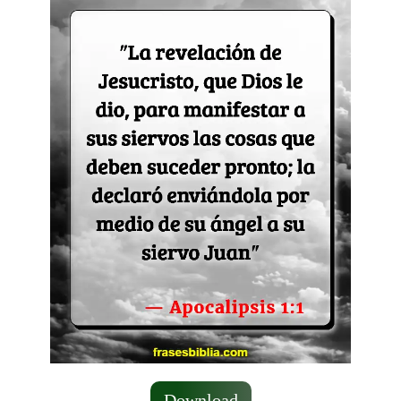
Download