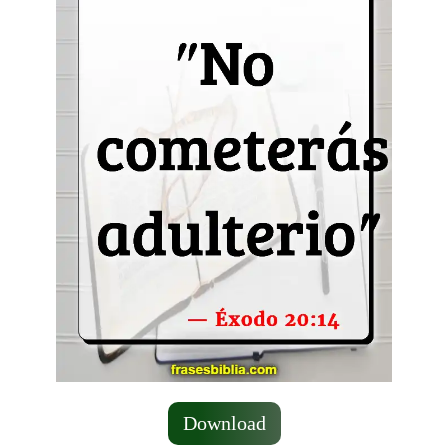
Download