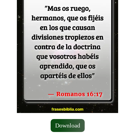
Download