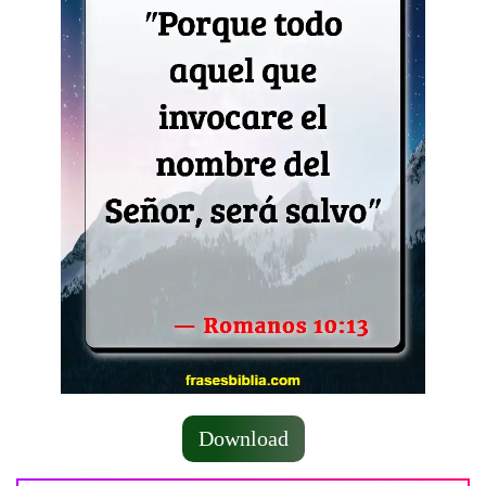
Download