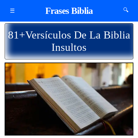
Frases Biblia
🔍
☰
81+Versículos De La Biblia
Insultos