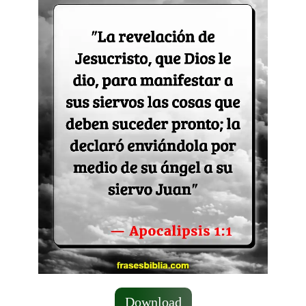
Download