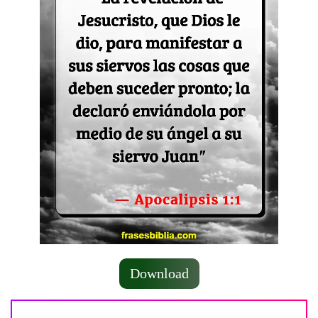
Download