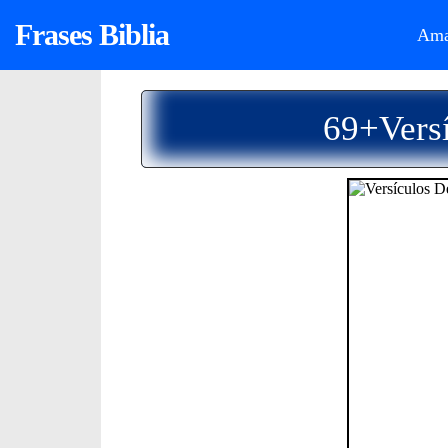
Frases Biblia
Ama
69+Vers