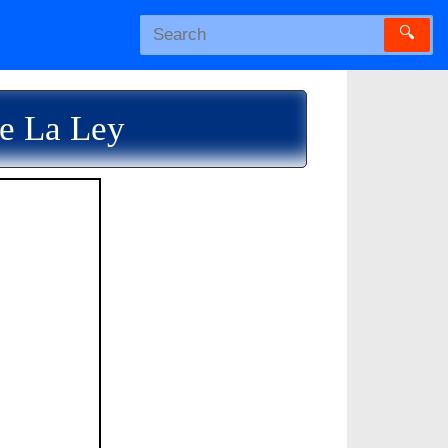
🔍
e La Ley