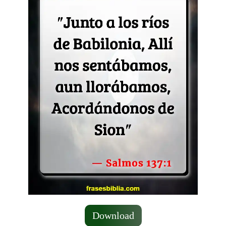
Download