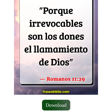
Download