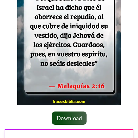
Download