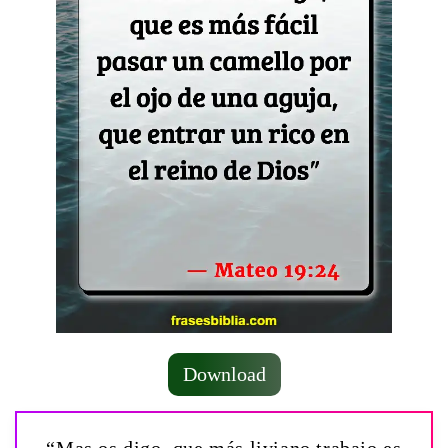
Download