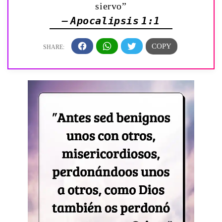
siervo”
— Apocalipsis 1:1