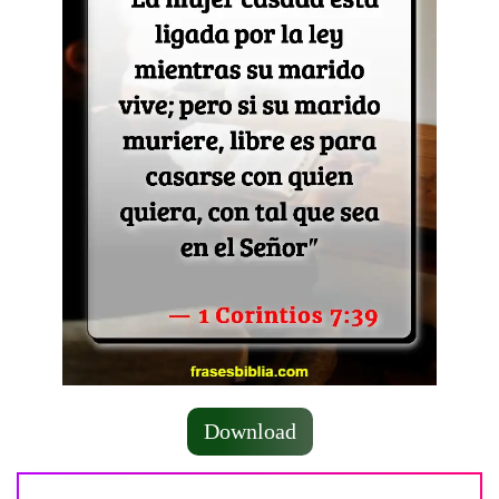
Download