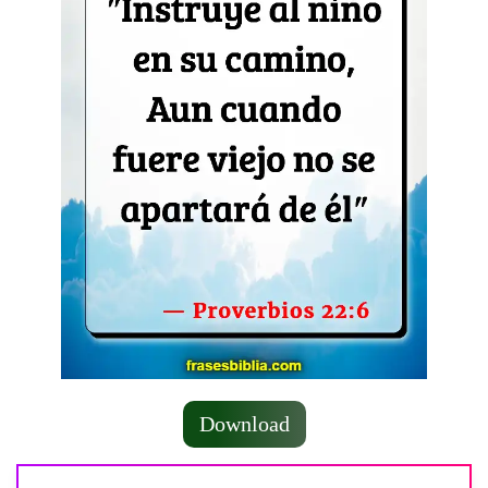
Download