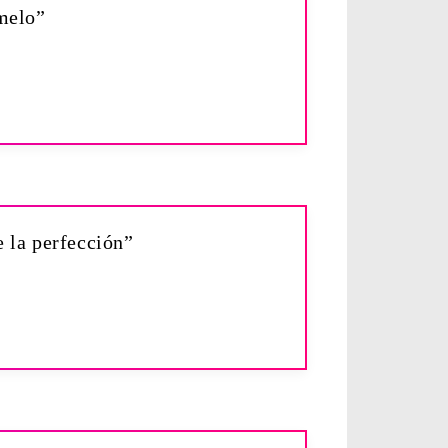
rmelo”
e la perfección”