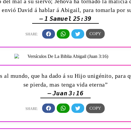
 del mal á su siervo; Jehová ha tornado la malicia 
 envió David á hablar á Abigail, para tomarla por s
— 1 Samuel 25:39
 al mundo, que ha dado á su Hijo unigénito, para qu
se pierda, mas tenga vida eterna”
— Juan 3:16