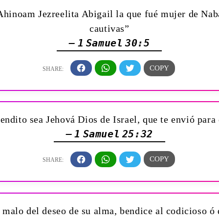
Ahinoam Jezreelita Abigail la que fué mujer de Nab
cautivas”
— 1 Samuel 30:5
endito sea Jehová Dios de Israel, que te envió par
— 1 Samuel 25:32
l malo del deseo de su alma, bendice al codicioso ó