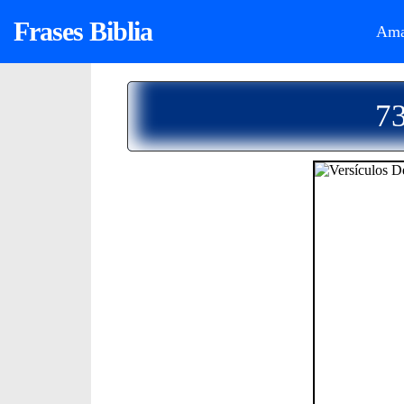
Frases Biblia
Ama
73