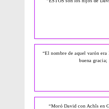
“ESTOS son los hijos de Davi
“El nombre de aquel varón era 
buena gracia;
“Moró David con Achîs en Ga