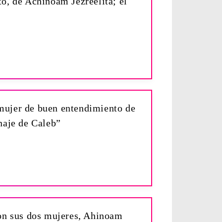
o, de Achînoam Jezreelita; el
 mujer de buen entendimiento de
naje de Caleb”
con sus dos mujeres, Ahinoam