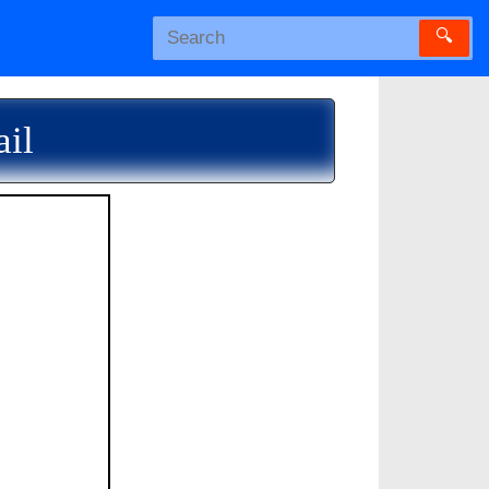
🔍
ail