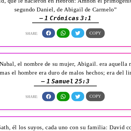
d, que le nacieron en Hebrón: Amnón el primogénit
segundo Daniel, de Abigail de Carmelo”
— 1 Crónicas 3:1
Nabal, el nombre de su mujer, Abigail. era aquella
 mas el hombre era duro de malos hechos; era del li
— 1 Samuel 25:3
th, él los suyos, cada uno con su familia: David 