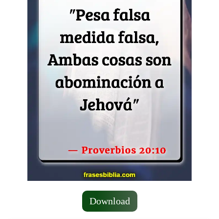
Download