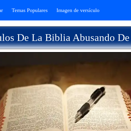
r
Temas Populares
Imagen de versículo
ulos De La Biblia Abusando De