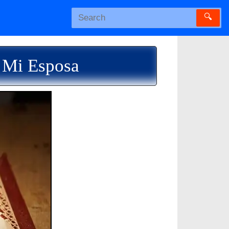
🔍
 Mi Esposa