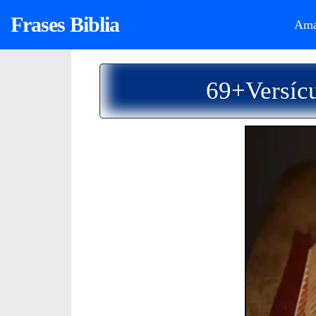
Frases Biblia
Ama
69+Versíc