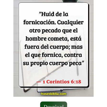
Download