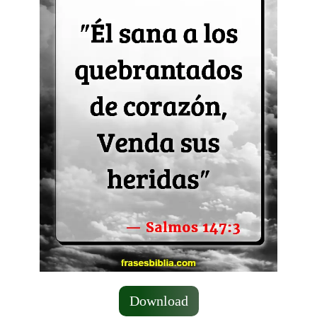
Download