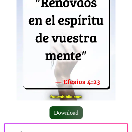
Download