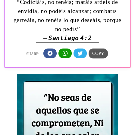
“Codiciáis, no tenéis; matáis ardéis de
envidia, no podéis alcanzar; combatís
gerreáis, no tenéis lo que deseáis, porque
no pedís”
— Santiago 4:2