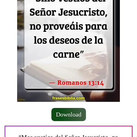
Download