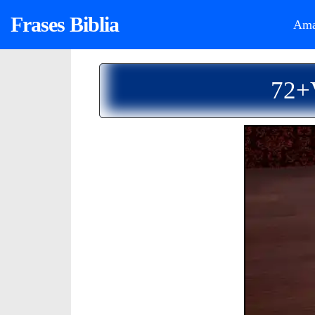
Frases Biblia
Ama
72+V