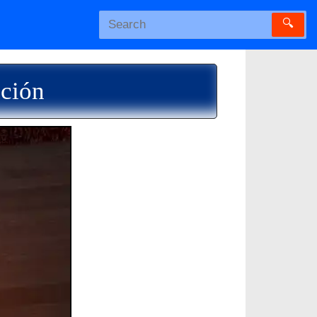
🔍
ación