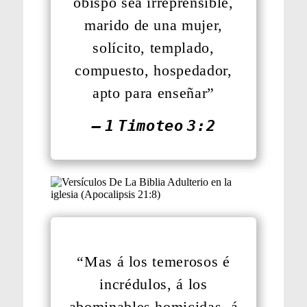
obispo sea irreprensible,
marido de una mujer,
solícito, templado,
compuesto, hospedador,
apto para enseñar”
— 1 Timoteo 3:2
“Mas á los temerosos é
incrédulos, á los
abominables homicidas, á