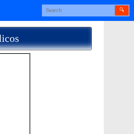
🔍
licos