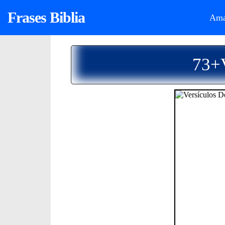
Frases Biblia
Ama
73+V