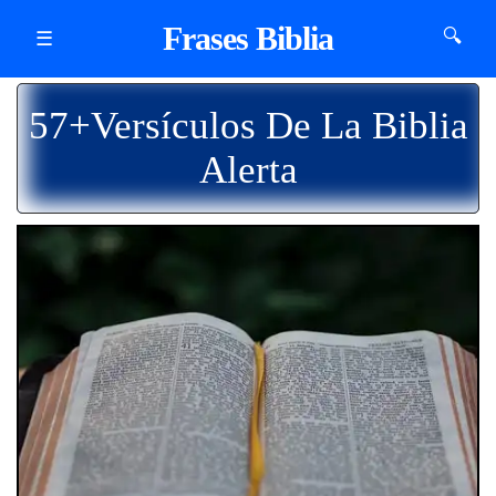
Frases Biblia
🔍
☰
57+Versículos De La Biblia
Alerta