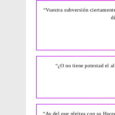
“Vuestra subversión ciertamente
d
“¿O no tiene potestad el a
“Ay del que pleitea con su Hacedo