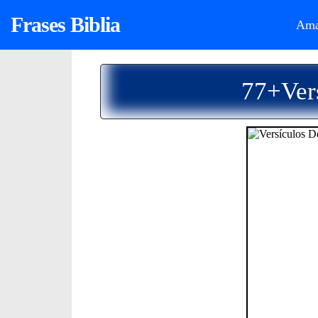
Frases Biblia
Ama
77+Vers