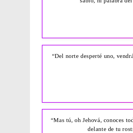
sabio, ni palabra de
“Del norte desperté uno, vendr
“Mas tú, oh Jehová, conoces to
delante de tu rost