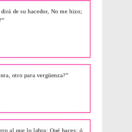
 dirá de su hacedor, No me hizo;
?”
onra, otro para vergüenza?”
arro al que lo labra: Qué haces; ó