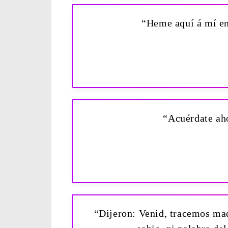
“Heme aquí á mí en
“Acuérdate ah
“Dijeron: Venid, tracemos maq