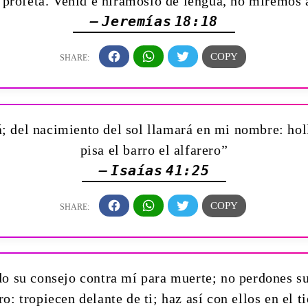
l profeta. Venid é hirámoslo de lengua, no miremos 
— Jeremías 18:18
á; del nacimiento del sol llamará en mi nombre: ho
pisa el barro el alfarero”
— Isaías 41:25
do su consejo contra mí para muerte; no perdones su
ro: tropiecen delante de ti; haz así con ellos en el 