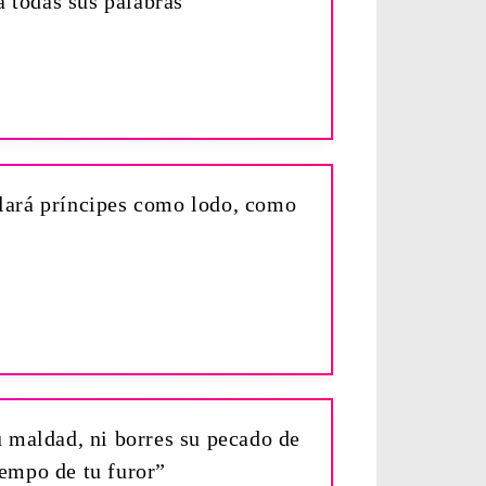
á todas sus palabras”
llará príncipes como lodo, como
 maldad, ni borres su pecado de
tiempo de tu furor”