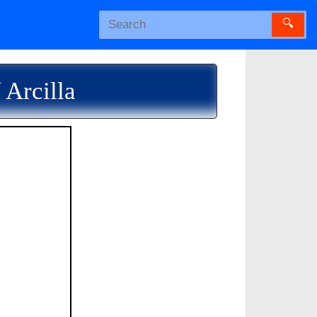
🔍
 Arcilla