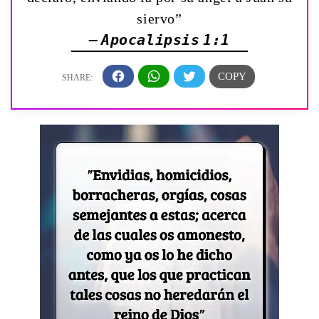
siervo”
— Apocalipsis 1:1