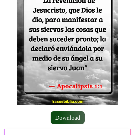
Download