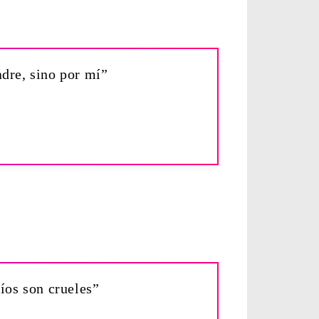
adre, sino por mí”
píos son crueles”