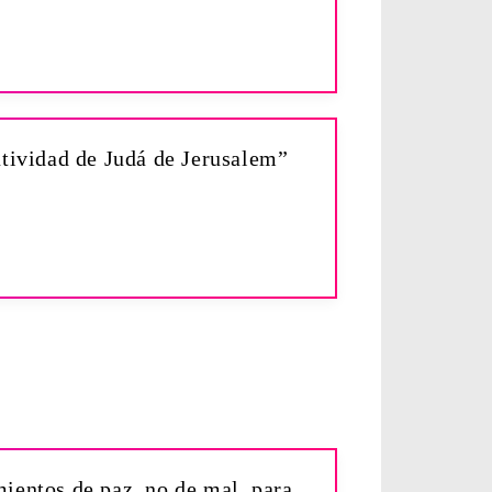
utividad de Judá de Jerusalem”
ientos de paz, no de mal, para