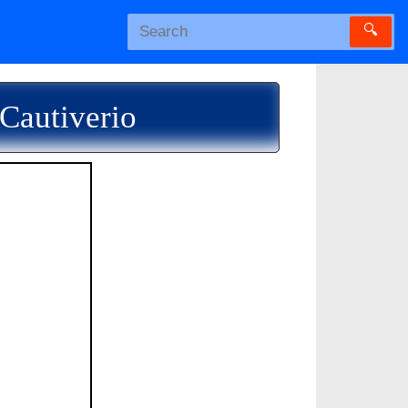
🔍
Cautiverio