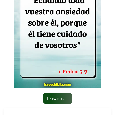
Download