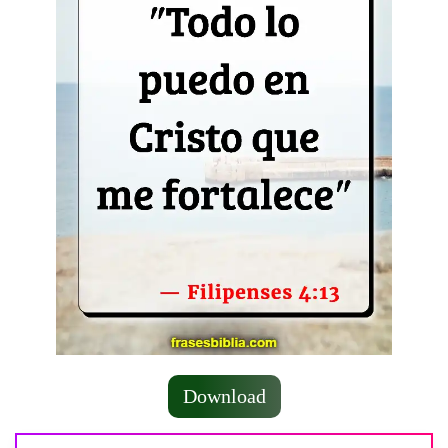
Download