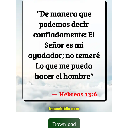
Download