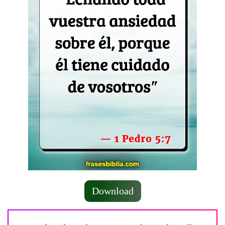
Download