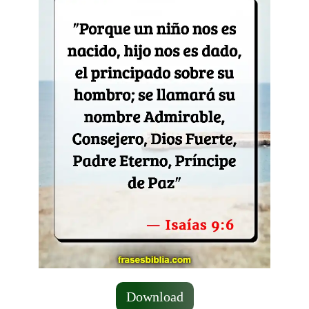
Download