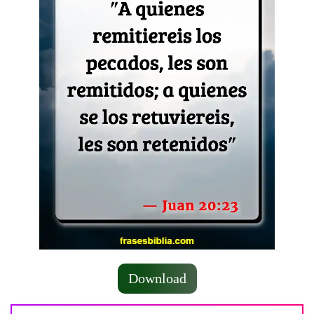
Download